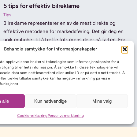
5 tips for effektiv bilreklame
Tips
Bilreklame representerer en av de mest direkte og
effektive metodene for markedsføring. Det gir deg en
unik mulighet til å treffe folk mens de er på farten. For
å optimalisere effekten av din bilreklame, er det viktig
Behandle samtykke for informasjonskapsler
å vurdere fem avgjørende faktorer.
ste opplevelsene bruker vi teknologier som informasjonskapsler for å
få tilgang til enhetsinformasjon. Å samtykke til disse teknologiene vil
Les mer…
ehandle data som nettleseratferd eller unike ID-er på dette nettstedet. Å
ller trekke tilbake samtykke kan ha negativ innvirkning på visse
funksjoner.
 alle
Kun nødvendige
Mine valg
Cookie-erklæring
Personvernerklæring