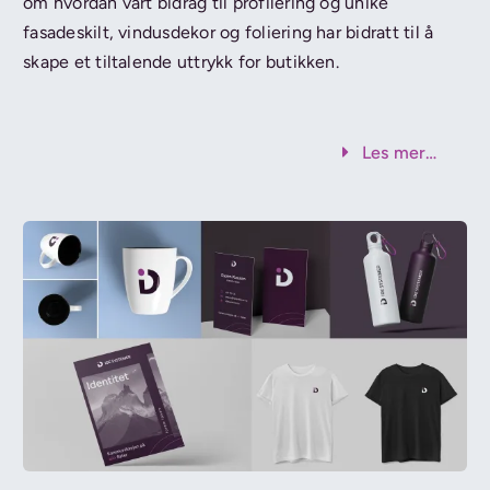
om hvordan vårt bidrag til profilering og unike
fasadeskilt, vindusdekor og foliering har bidratt til å
skape et tiltalende uttrykk for butikken.
Les mer…