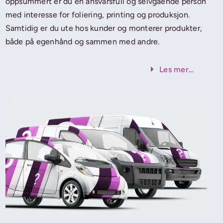
oppsummert er du en ansvarsfull og selvgående person
med interesse for foliering, printing og produksjon.
Samtidig er du ute hos kunder og monterer produkter,
både på egenhånd og sammen med andre.
Les mer…