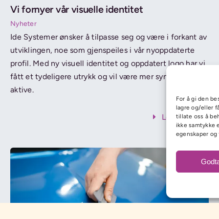
Vi fornyer vår visuelle identitet
Nyheter
Ide Systemer ønsker å tilpasse seg og være i forkant av
utviklingen, noe som gjenspeiles i vår nyoppdaterte
profil. Med ny visuell identitet og oppdatert logo har vi
fått et tydeligere utrykk og vil være mer synlige og
aktive.
For å gi den be
lagre og/eller 
Les mer…
tillate oss å b
ikke samtykke e
egenskaper og 
Godta