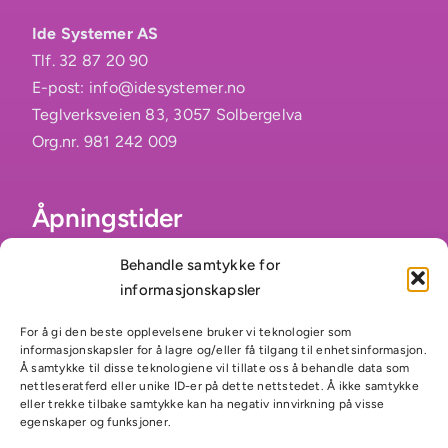
Ide Systemer AS
Tlf. 32 87 20 90
E-post:
info@idesystemer.no
Teglverksveien 83, 3057 Solbergelva
Org.nr. 981 242 009
Åpningstider
Behandle samtykke for
Mandag – Fredag
informasjonskapsler
08:00 – 16:00
For å gi den beste opplevelsene bruker vi teknologier som
Lør – Søn:
informasjonskapsler for å lagre og/eller få tilgang til enhetsinformasjon.
Stengt
Å samtykke til disse teknologiene vil tillate oss å behandle data som
nettleseratferd eller unike ID-er på dette nettstedet. Å ikke samtykke
eller trekke tilbake samtykke kan ha negativ innvirkning på visse
egenskaper og funksjoner.