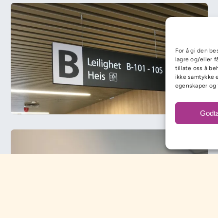
For å gi den be
lagre og/eller 
tillate oss å b
ikke samtykke e
egenskaper og 
Godta